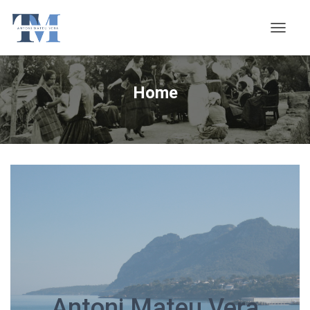
C
A
N
V
Home
I
A
L
A
N
A
V
E
G
A
C
I
Ó
Antoni Mateu Vera