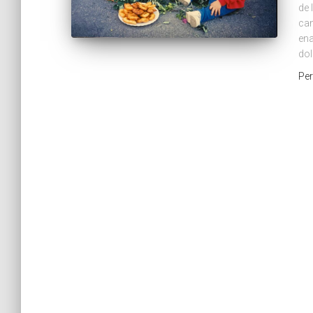
de 
can
ena
dol
Pe