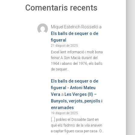
Comentaris recents
Miquel Estelrich Rosselló
a
Els balls de sequer o de
figueral
21 d'agost de 2025
Excel.lent informació i molt bona
feina! A Son Macià durant del
1964 i abans del 1976, els balls
de sequer…
Els balls de sequer o de
figueral - Antoni Mateu
Vera
a
Les Verges (II) –
Bunyols, verjots, penjolls i
enramades
19 d'agost de 2025
[…] pobles el Dissabte Sant en
què els fadrins de la vila anaven
a captar figues casa per casa. O…