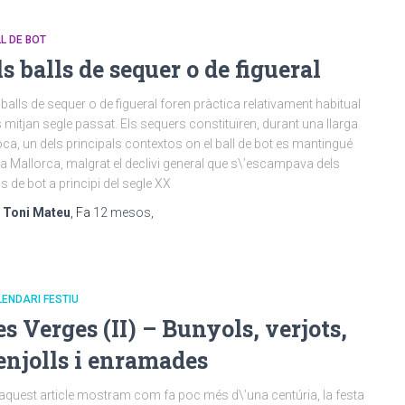
L DE BOT
ls balls de sequer o de figueral
 balls de sequer o de figueral foren pràctica relativament habitual
s mitjan segle passat. Els sequers constituïren, durant una llarga
ca, un dels principals contextos on el ball de bot es mantingué
 a Mallorca, malgrat el declivi general que s\’escampava dels
ls de bot a principi del segle XX
r
Toni Mateu
, Fa
12 mesos
,
ENDARI FESTIU
es Verges (II) – Bunyols, verjots,
enjolls i enramades
aquest article mostram com fa poc més d\’una centúria, la festa