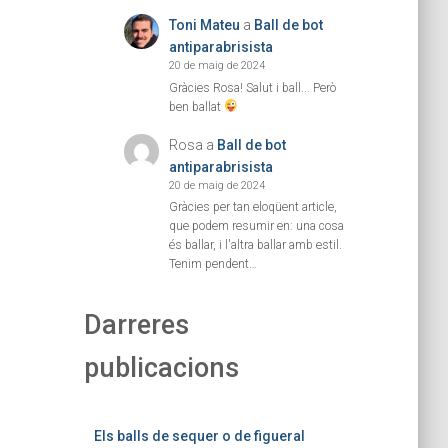
Toni Mateu
a
Ball de bot
antiparabrisista
20 de maig de 2024
Gràcies Rosa! Salut i ball... Però
ben ballat
Rosa
a
Ball de bot
antiparabrisista
20 de maig de 2024
Gràcies per tan eloqüent article,
que podem resumir en: una cosa
és ballar, i l'altra ballar amb estil.
Tenim pendent…
Darreres
publicacions
Els balls de sequer o de figueral