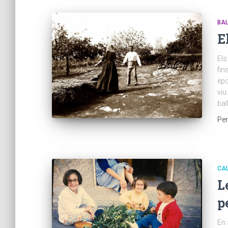
BAL
E
Els
fin
èpo
viu
bal
Pe
CAL
L
p
En 