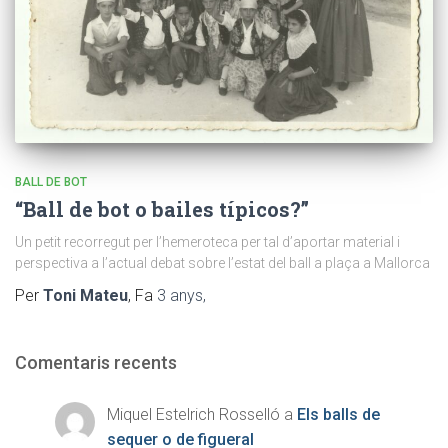
BALL DE BOT
“Ball de bot o bailes típicos?”
Un petit recorregut per l’hemeroteca per tal d’aportar material i
perspectiva a l’actual debat sobre l’estat del ball a plaça a Mallorca
Per
Toni Mateu
, Fa
3 anys
,
Comentaris recents
Miquel Estelrich Rosselló
a
Els balls de
sequer o de figueral