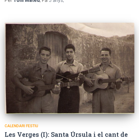
Per
Toni Mateu
, Fa
3 anys
,
CALENDARI FESTIU
Les Verges (I): Santa Úrsula i el cant de