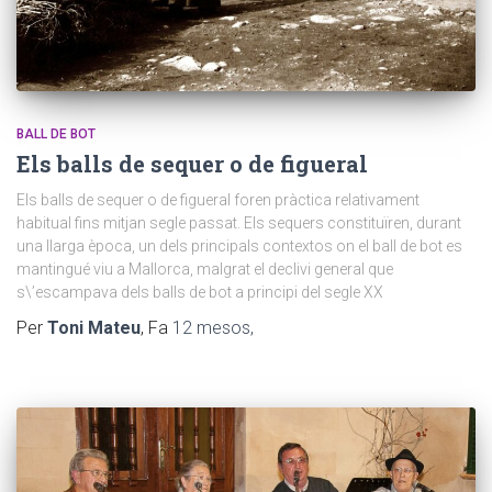
BALL DE BOT
Els balls de sequer o de figueral
Els balls de sequer o de figueral foren pràctica relativament
habitual fins mitjan segle passat. Els sequers constituïren, durant
una llarga època, un dels principals contextos on el ball de bot es
mantingué viu a Mallorca, malgrat el declivi general que
s\’escampava dels balls de bot a principi del segle XX
Per
Toni Mateu
, Fa
12 mesos
,