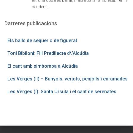
en: una cosa és ballar, i l'altra ballar amb estil. Tenim
pendent…
Darreres publicacions
Els balls de sequer o de figueral
Toni Bibiloni: Fill Predilecte d\’Alcúdia
El cant amb ximbomba a Alcúdia
Les Verges (II) – Bunyols, verjots, penjolls i enramades
Les Verges (I): Santa Úrsula i el cant de serenates