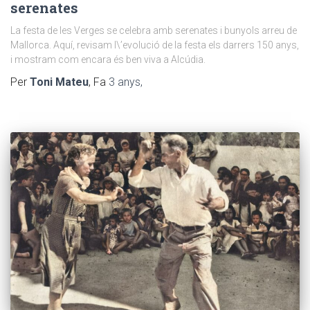
serenates
La festa de les Verges se celebra amb serenates i bunyols arreu de
Mallorca. Aquí, revisam l\’evolució de la festa els darrers 150 anys,
i mostram com encara és ben viva a Alcúdia.
Per
Toni Mateu
, Fa
3 anys
,