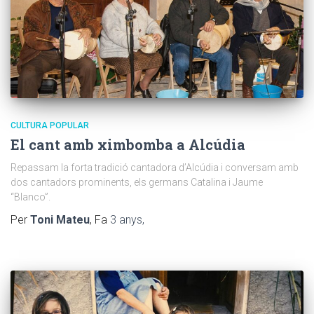
CULTURA POPULAR
El cant amb ximbomba a Alcúdia
Repassam la forta tradició cantadora d’Alcúdia i conversam amb
dos cantadors prominents, els germans Catalina i Jaume
“Blanco”.
Per
Toni Mateu
, Fa
3 anys
,