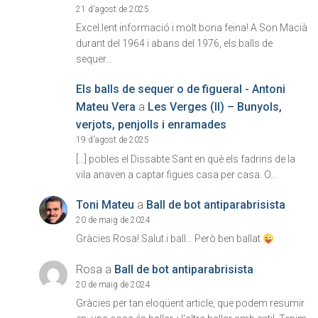
21 d'agost de 2025
Excel.lent informació i molt bona feina! A Son Macià
durant del 1964 i abans del 1976, els balls de
sequer…
Els balls de sequer o de figueral - Antoni
Mateu Vera
a
Les Verges (II) – Bunyols,
verjots, penjolls i enramades
19 d'agost de 2025
[…] pobles el Dissabte Sant en què els fadrins de la
vila anaven a captar figues casa per casa. O…
Toni Mateu
a
Ball de bot antiparabrisista
20 de maig de 2024
Gràcies Rosa! Salut i ball... Però ben ballat
Rosa
a
Ball de bot antiparabrisista
20 de maig de 2024
Gràcies per tan eloqüent article, que podem resumir