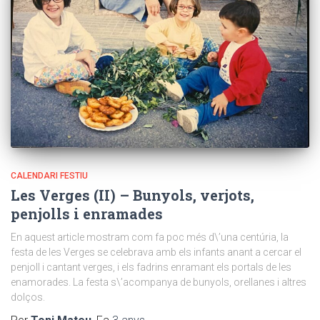
CALENDARI FESTIU
Les Verges (II) – Bunyols, verjots,
penjolls i enramades
En aquest article mostram com fa poc més d\’una centúria, la
festa de les Verges se celebrava amb els infants anant a cercar el
penjoll i cantant verges, i els fadrins enramant els portals de les
enamorades. La festa s\’acompanya de bunyols, orellanes i altres
dolços.